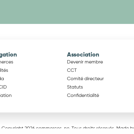
gation
Association
erces
Devenir membre
ités
CCT
da
Comité directeur
CID
Statuts
iation
Confidentialité
 Copyright 2026 commerces-ne. Tous droits réservés. Made 