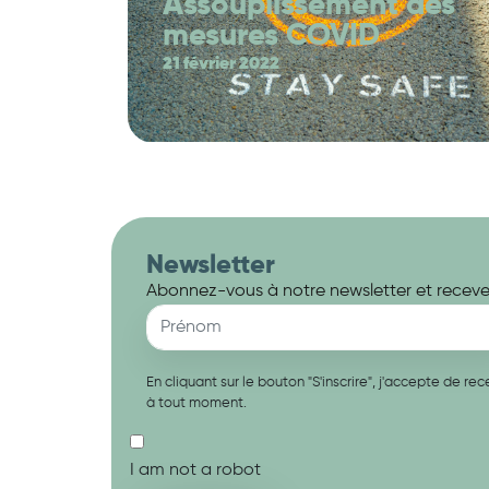
Assouplissement des
mesures COVID
21 février 2022
Newsletter
Abonnez-vous à notre newsletter et recevez
En cliquant sur le bouton "S'inscrire", j'accepte de 
à tout moment.
I am not a robot