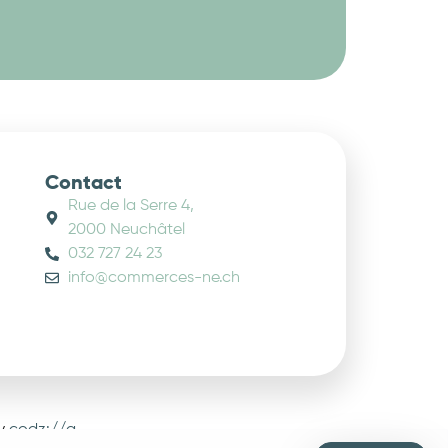
Contact
Rue de la Serre 4,
2000 Neuchâtel
032 727 24 23
info@commerces-ne.ch
by
codz://a