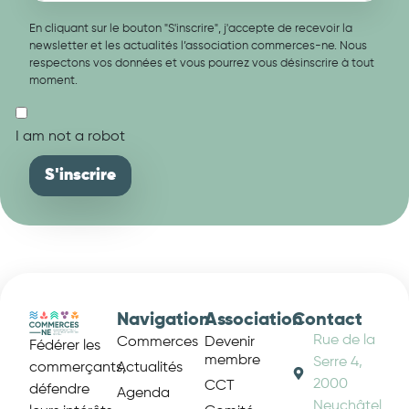
En cliquant sur le bouton "S'inscrire", j'accepte de recevoir la
newsletter et les actualités l’association commerces-ne. Nous
respectons vos données et vous pourrez vous désinscrire à tout
moment.
I am not a robot
Navigation
Association
Contact
Rue de la
Commerces
Devenir
Fédérer les
membre
Serre 4,
Actualités
commerçants,
2000
CCT
défendre
Agenda
Neuchâtel